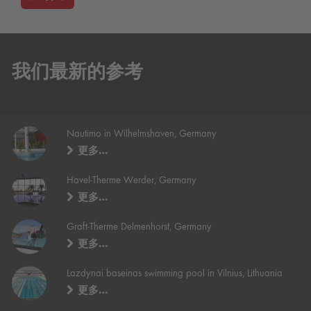
我们最新的参考
Nautimo in Wilhelmshaven, Germany
更多…
Havel-Therme Werder, Germany
更多…
Graft-Therme Delmenhorst, Germany
更多…
Lazdynai baseinas swimming pool in Vilnius, Lithuania
更多…