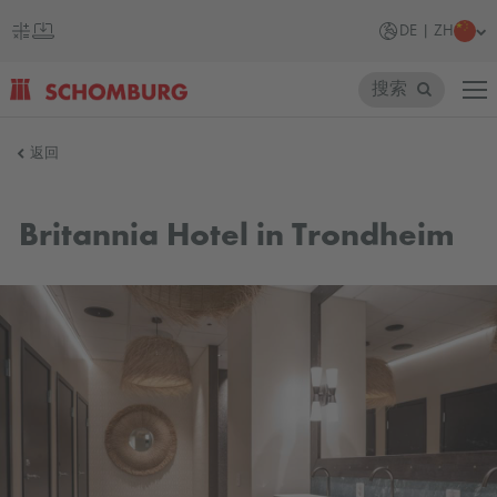
DE | ZH
搜索
SCHOMBURG
返回
德
国
Britannia Hotel in Trondheim