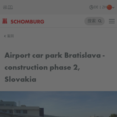
DE | ZH
搜索
SCHOMBURG
返回
德
国
Airport car park Bratislava -
construction phase 2,
Slovakia