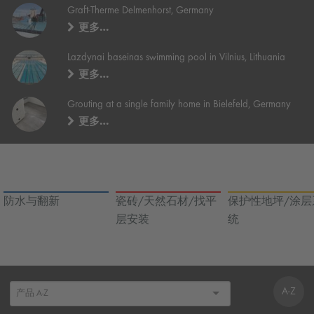
Graft-Therme Delmenhorst, Germany
更多…
Lazdynai baseinas swimming pool in Vilnius, Lithuania
更多…
Grouting at a single family home in Bielefeld, Germany
更多…
防水与翻新
瓷砖/天然石材/找平
保护性地坪/涂层
层安装
统
A-Z