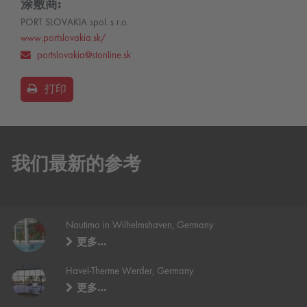
涂敷商:
PORT SLOVAKIA spol. s r.o.
www.portslovakia.sk/
portslovakia@stonline.sk
打印
我们最新的参考
Nautimo in Wilhelmshaven, Germany
更多…
Havel-Therme Werder, Germany
更多…