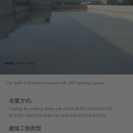
Car park at Bratislava airport with 282 parking spaces.
布置方式:
Coating the parking decks with ASODUR-SG3 (INDUFLOOR-
IB1250), INDUFLOOR-IB3365 and INDUFLOOR-IB2325.
建筑工程类型