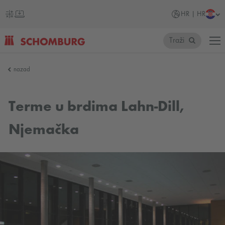
HR | HR
Traži
SCHOMBURG
nazad
Hrvatska
Terme u brdima Lahn-Dill,
Njemačka