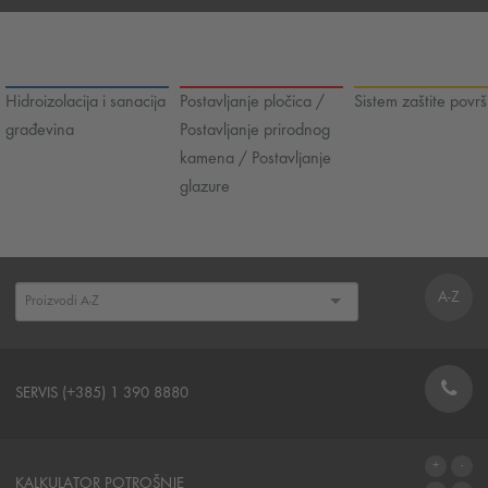
Hidroizolacija i sanacija
Postavljanje pločica /
Sistem zaštite površ
građevina
Postavljanje prirodnog
kamena / Postavljanje
glazure
A-Z
SERVIS (+385) 1 390 8880
STRUKA
KALKULATOR POTROŠNJE