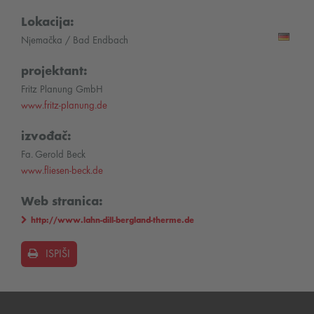
Lokacija:
Njemačka / Bad Endbach
projektant:
Fritz Planung GmbH
www.fritz-planung.de
izvođač:
Fa. Gerold Beck
www.fliesen-beck.de
Web stranica:
http://www.lahn-dill-bergland-therme.de
ISPIŠI