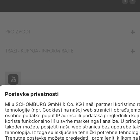
IZRAČUN POTROŠNJE MATERIJALA
PROIZVODI
TRAŽI - KUPNJA - INFORMIRAJTE
© Schomburg.
Impressum
|
Zaštiti podataka
Dizajn i realizacija +| LOUIS INTERNET