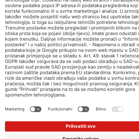
© Schomburg.
Impressum
|
Zaštiti podataka
Dizajn i realizacija +| LOUIS INTERNET