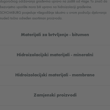
dugoročnog održavanja građevina upravo na zaštiti od vlage. To znači da
bezuvjetno uporište mora biti upravo na hidroizolaciji građevine.
SCHOMBURG posjeduje višegodišnje iskustvo u ovom području djelovanja
nudeći točno određen asortiman proizvoda.
Materijali za brtvljenje - bitumen
Hidroizolacijski materijali - mineralni
Hidroizolacijski materijali - membrane
Zamjenski proizvodi