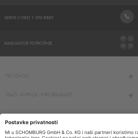
SERVIS (+385) 1 390 8880
STRUKA
KALKULATOR POTROŠNJE
IZRAČUN POTROŠNJE MATERIJALA
PROIZVODI
TRAŽI - KUPNJA - INFORMIRAJTE