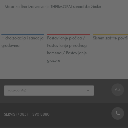
Masa za fino izravnavanje THERMOPAL-sanacijske žbuke
Hidroizolacija i sanacija
Postavljanje pločica /
Sistem zaštite površ
građevina
Postavljanje prirodnog
kamena / Postavljanje
glazure
A-Z
SERVIS (+385) 1 390 8880