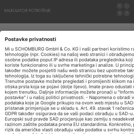
STRUKA
KALKULATOR POTROŠNJE
IZRAČUN POTROŠNJE MATERIJALA
PROIZVODI
TRAŽI - KUPNJA - INFORMIRAJTE
© Schomburg.
Impressum
|
Zaštiti podataka
Dizajn i realizacija +| LOUIS INTERNET