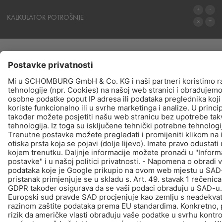
STRUKA
KALKULATOR POTROŠNJE
IZRAČUN POTROŠNJE MATERIJALA
PROIZVODI
TRAŽI - KUPNJA - INFORMIRAJTE
© Schomburg.
Impressum
|
Zaštiti podataka
Dizajn i realizacija +| LOUIS INTERNET