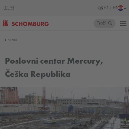
HR | HR
Traži
SCHOMBURG
nazad
Hrvatska
Poslovni centar Mercury,
Češka Republika