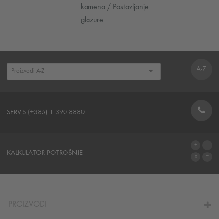
kamena / Postavljanje
glazure
A-Z
SERVIS (+385) 1 390 8880
STRUKA
KALKULATOR POTROŠNJE
IZRAČUN POTROŠNJE MATERIJALA
PROIZVODI