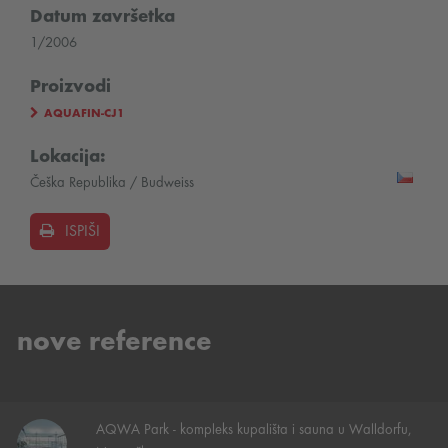
Datum završetka
1/2006
Proizvodi
AQUAFIN-CJ1
Lokacija:
Češka Republika / Budweiss
ISPIŠI
nove reference
AQWA Park - kompleks kupališta i sauna u Walldorfu,