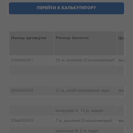
ПЕРЕЙТИ К КАЛЬКУЛЯТОРУ
Номер артикула
Размер ёмкости
Цвет
204600-001
35 кг, комплект (2-компонентный)
темно-с
204600-002
21 кг, комбинированная тара
темно-с
компонент A: 15 кг, мешок
204600-003
7 кг, комплект (2-компонентный)
темно-с
компонент B: 2 кг, ведро