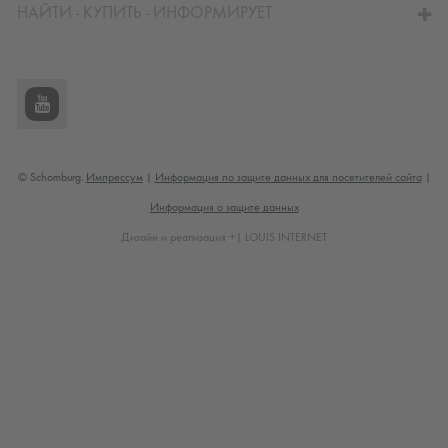
НАЙТИ - КУПИТЬ - ИНФОРМИРУЕТ
© Schomburg.
Импрессум
|
Информация по защите данных для посетителей сайта
|
Информация о защите данных
Дизайн и реализация +| LOUIS INTERNET