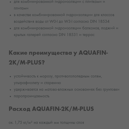
для комбинированной гидроизоляции с плитками и
плитами
в качестве комбинированной гидроизоляции для классов
воздействия воды от W0-I до W3-I согласно DIN 18534
для комбинированной гидроизоляции балконов, лоджий и
крытых галерей согласно DIN 18531 и террас
Какие преимущества у AQUAFIN-
2K/M-PLUS?
устойчивость к морозу, противогололедным солям,
ультрафиолету и старению
удерживается на матово-влажных основаниях без грунтовки
паропроницаемость
Расход AQUAFIN-2K/M-PLUS
ок. 1,75 кг/м² на каждый мм толщины слоя