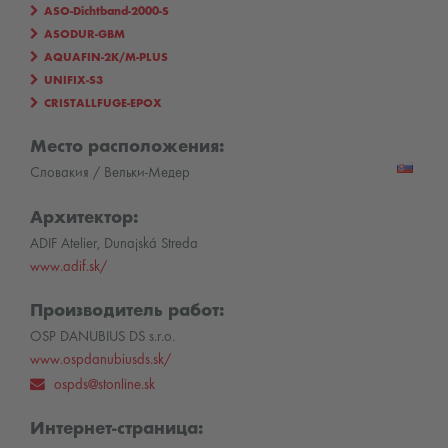
ASO-Dichtband-2000-S
ASODUR-GBM
AQUAFIN-2K/M-PLUS
UNIFIX-S3
CRISTALLFUGE-EPOX
Место расположения:
Словакия / Вельки-Медер
Архитектор:
ADIF Atelier, Dunajská Streda
www.adif.sk/
Производитель работ:
OSP DANUBIUS DS s.r.o.
www.ospdanubiusds.sk/
ospds@stonline.sk
Интернет-страница: