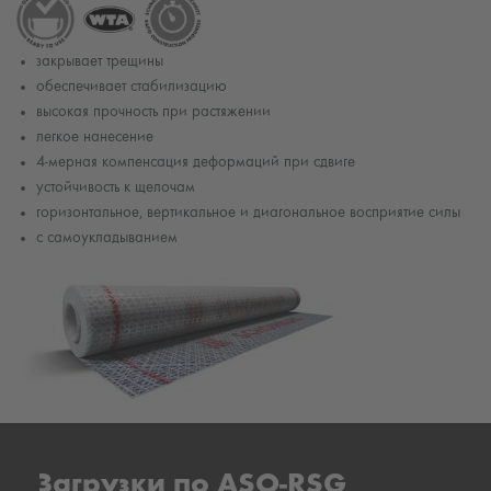
закрывает трещины
обеспечивает стабилизацию
высокая прочность при растяжении
легкое нанесение
4-мерная компенсация деформаций при сдвиге
устойчивость к щелочам
горизонтальное, вертикальное и диагональное восприятие силы
с самоукладыванием
Загрузки по ASO-RSG