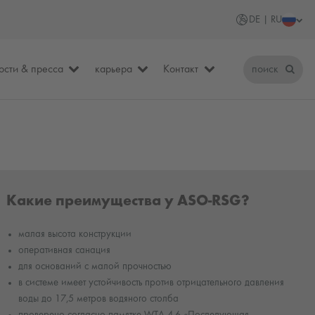
DE | RU
ости & пресса
карьера
Контакт
поиск
Какие преимущества у ASO-RSG?
малая высота конструкции
оперативная санация
для оснований с малой прочностью
в системе имеет устойчивость против отрицательного давления
воды до 17,5 метров водяного столба
проверено согласно памятке WTA 4-6 «Последующая