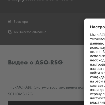
Брошюры
Техническое описание
Видео о ASO-RSG
THERMOPAL® Система восстановления пола -
SCHOMBURG