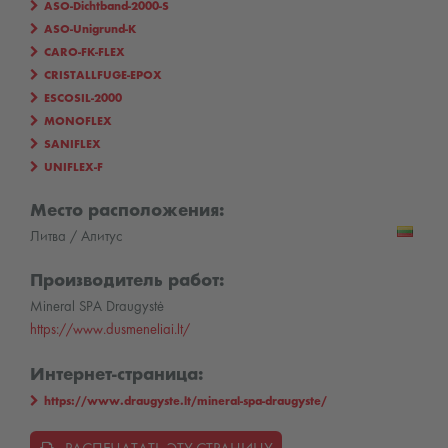
ASO-Dichtband-2000-S
ASO-Unigrund-K
CARO-FK-FLEX
CRISTALLFUGE-EPOX
ESCOSIL-2000
MONOFLEX
SANIFLEX
UNIFLEX-F
Место расположения:
Литва / Алитус
Производитель работ:
Mineral SPA Draugystė
https://www.dusmeneliai.lt/
Интернет-страница:
https://www.draugyste.lt/mineral-spa-draugyste/