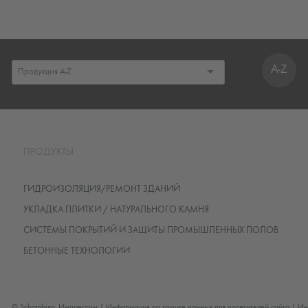
A-Z
ПРОДУКТЫ
ГИДРОИЗОЛЯЦИЯ/РЕМОНТ ЗДАНИЙ
УКЛАДКА ПЛИТКИ / НАТУРАЛЬНОГО КАМНЯ
СИСТЕМЫ ПОКРЫТИЙ И ЗАЩИТЫ ПРОМЫШЛЕННЫХ ПОЛОВ
БЕТОННЫЕ ТЕХНОЛОГИИ
© Schomburg.
Импрессум
|
Информация по защите данных для посетителей сайта
|
Ин