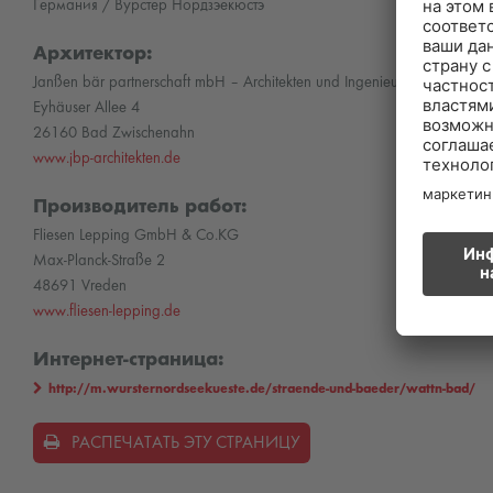
Германия / Вурстер Нордзэекюстэ
Архитектор:
Janßen bär partnerschaft mbH – Architekten und Ingenieure
Eyhäuser Allee 4
26160 Bad Zwischenahn
www.jbp-architekten.de
Производитель работ:
Fliesen Lepping GmbH & Co.KG
Max-Planck-Straße 2
48691 Vreden
www.fliesen-lepping.de
Интернет-страница:
http://m.wursternordseekueste.de/straende-und-baeder/wattn-bad/
РАСПЕЧАТАТЬ ЭТУ СТРАНИЦУ