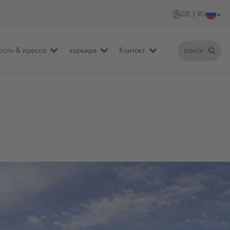
DE | RU
ости & пресса
карьера
Контакт
поиск