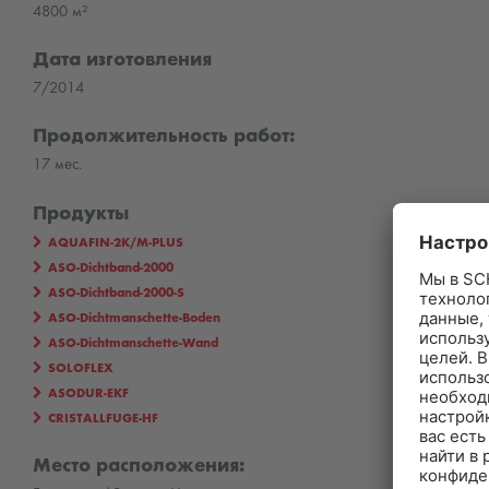
4800 м²
Дата изготовления
7/2014
Продолжительность работ:
17 мес.
Продукты
AQUAFIN-2K/M-PLUS
ASO-Dichtband-2000
ASO-Dichtband-2000-S
ASO-Dichtmanschette-Boden
ASO-Dichtmanschette-Wand
SOLOFLEX
ASODUR-EKF
CRISTALLFUGE-HF
Место расположения: