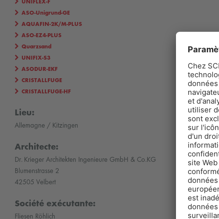
UNIFLEX-F
ASO-Unigrund-GE
AQUAFIN-2K/M-PLUS
ASO-EZ4-PLUS
Quarzsand
UNIFIX-S3
ASODUR-EKF
CRISTALLFUGE
CRISTALLFUGE-HF
Lieu:
Allemagne / Kitzingen
Architecte:
Dr. Krieger Architekten Ingenieure GmbH & Co.KG
Blumenstrasse 2
42505 Velbert
Société exécutante:
Fliesen Röhlich