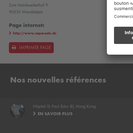
Zum Handwerkerhof 9
90530 Wendelstein
Page internet:
http://www.aqua-sole.de
IMPRIMER PAGE
Nos nouvelles références
Hôpital St. Paul (bloc B), Hong Kong
EN SAVOIR PLUS