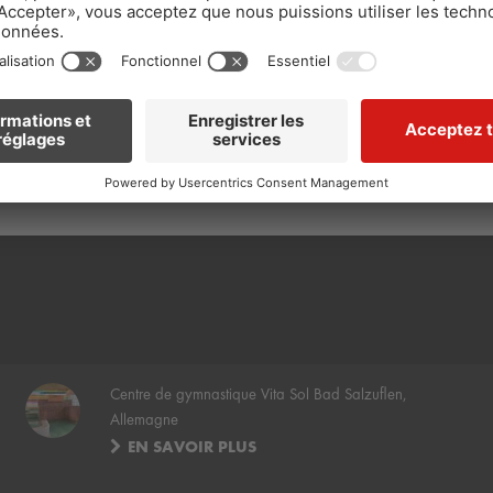
Centre de gymnastique Vita Sol Bad Salzuflen,
Allemagne
EN SAVOIR PLUS