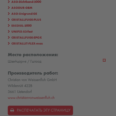
ASO-Dichtband-2000
ASODUR-GBM
ASO-Unigrund-GE
CRISTALLFUGE-PLUS
ESCOSIL-2000
UNIFIX-S3-fast
CRISTALLFUGE-EPOX
CRISTALLIT-FLEX-max
Место расположения:
Швейцария / Гштаад
Производитель работ:
Christian von Weissenfluh GmbH
Wildenrüti 422B
3661 Uetendorf
www.christianvonweissenfluh.ch
РАСПЕЧАТАТЬ ЭТУ СТРАНИЦУ