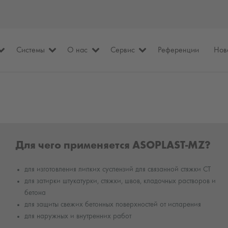
Системы
О нас
Сервис
Референции
Нов
Для чего применяется ASOPLAST-MZ?
для изготовления липких суспензий для связанной стяжки CT
для затирки штукатурки, стяжки, швов, кладочных растворов и
бетона
для защиты свежих бетонных поверхностей от испарения
для наружных и внутренних работ