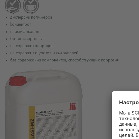
дисперсия полимеров
kонцентрат
пластификация
без растворителя
не содержит хлоридов
не содержит ацетатов и смягчителей
без содержания компонентов, способствующих коррозии