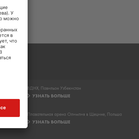
ВДНХ, Павильон Узбекистан
УЗНАТЬ БОЛЬШЕ
Плавательная арена Олимпия в Щецине, Польша
УЗНАТЬ БОЛЬШЕ