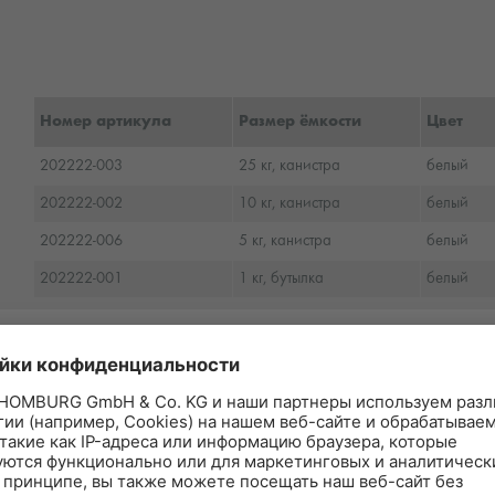
Номер артикула
Размер ёмкости
Цвет
202222-003
25 кг, канистра
белый
202222-002
10 кг, канистра
белый
202222-006
5 кг, канистра
белый
202222-001
1 кг, бутылка
белый