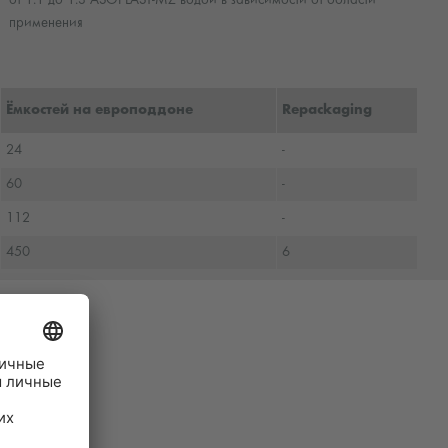
применения
Ёмкостей на европоддоне
Repackaging
24
-
60
-
112
-
450
6