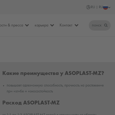
RU | RU
ости & пресса
карьера
Контакт
поиск
Какие преимущества у ASOPLAST-MZ?
повышает адгезионную способность, прочность на растяжение
при изгибе и износостойкость
Расход ASOPLAST-MZ
от 1:1 до 1:3 ASOPLAST-MZ водой в зависимости от области