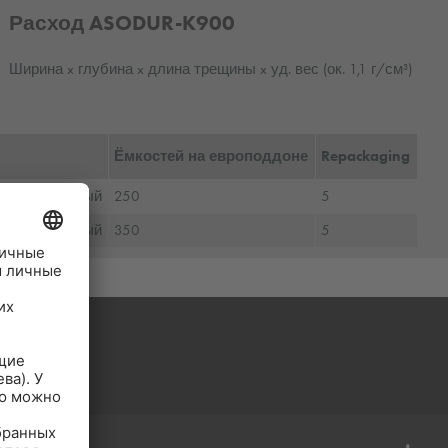
Расход ASODUR-K900
Ширина x глубина x длина трещины x уд. вес (ок. 1,1 г/см³)
Ёмкостей на европоддоне
Repackaging
ый прозрачный
250
5
ый прозрачный
350
5