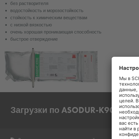
без растворителя
водостойкость и морозостойкость
стойкость к химическим веществам
с низкой вязкостью
очень хорошая проникающая способность
быстрое отверждение
Загрузки по ASODUR-K900