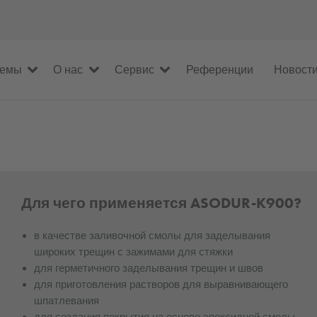
темы
О нас
Сервис
Референции
Новости
Для чего применяется ASODUR-K900?
в качестве заливочной смолы для заделывания
широких трещин с зажимами для стяжки
для герметичного заделывания трещин и швов
для приготовления растворов для выравнивающего
шпатлевания
для создания покрытия на основе эпоксидной смолы