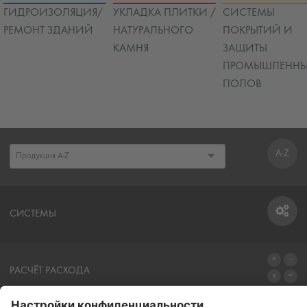
ГИДРОИЗОЛЯЦИЯ/
УКЛАДКА ПЛИТКИ /
СИСТЕМЫ
РЕМОНТ ЗДАНИЙ
НАТУРАЛЬНОГО
ПОКРЫТИЙ И
КАМНЯ
ЗАЩИТЫ
ПРОМЫШЛЕННЫ
ПОЛОВ
A-Z
СИСТЕМЫ
СИСТЕМЫ
РАСЧЁТ РАСХОДА