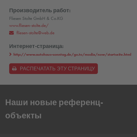
Производитель работ:
Fliesen Stolte GmbH & Co.KG
www.fliesen-stolte.de/
fliesen-stolte@web.de
Интернет-страница:
http://www.autohaus-sonntag.de/go.to/modix/now/startseite.html
РАСПЕЧАТАТЬ ЭТУ СТРАНИЦУ
Наши новые референц-
объекты