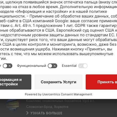
ы
Плавательный бассейн на круизном судне
Jayavarman, Вьетнам
УЗНАТЬ БОЛЬШЕ
Комплекс плавательных бассейнов Vijuš в г.
Славонски-Брод, Хорватия
УЗНАТЬ БОЛЬШЕ