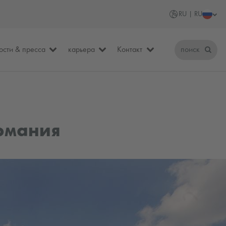
RU | RU
ости & пресса
карьера
Контакт
поиск
рмания