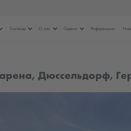
Системы
О нас
Сервис
Референции
Нов
арена, Дюссельдорф, Ге