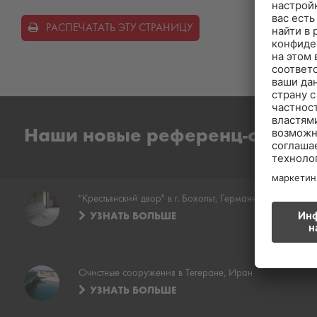
РАСПЕЧАТАТЬ ЭТУ СТРАНИЦУ
Наши новые референц-объект
"Крестьянский двор" в г. Бохольт, Германия
УЗНАТЬ БОЛЬШЕ
Очистные сооружения в Тегеране, Иран
УЗНАТЬ БОЛЬШЕ