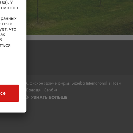
Офисное здание фирмы Bizerba International в Нови
Бановци, Сербия
УЗНАТЬ БОЛЬШЕ