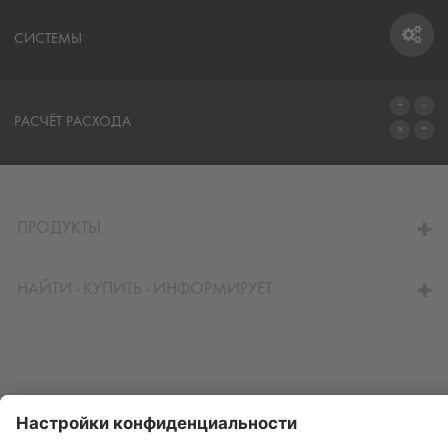
СИСТЕМЫ
СИСТЕМЫ
РАСЧЁТ РАСХОДА
ПЕРЕЙТИ К КАЛЬКУЛЯТОРУ
ПРОДУКТЫ
НАЙТИ - КУПИТЬ - ИНФОРМИРУЕТ
© Schomburg.
Импрессум
|
Информация по защите данных для посетителей сайта
Дизайн и реализация +| LOUIS INTERNET