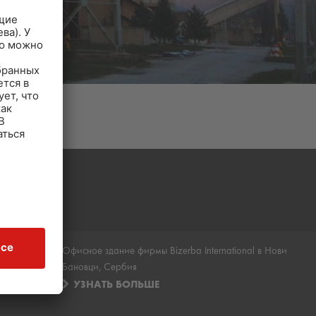
Офисное здание фирмы Bizerba International в Нови
Бановци, Сербия
УЗНАТЬ БОЛЬШЕ