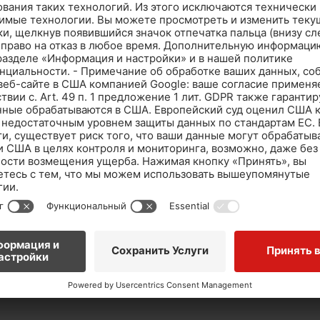
ы
Плавательный бассейн на круизном судне
Jayavarman, Вьетнам
УЗНАТЬ БОЛЬШЕ