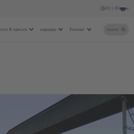
RU | RU
ости & пресса
карьера
Контакт
поиск
я