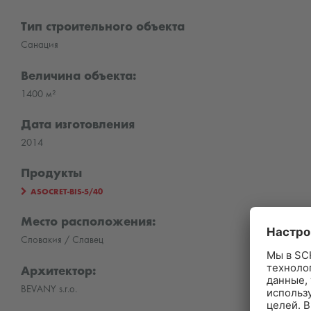
Тип строительного объекта
Санация
Величина объекта:
1400 м²
Дата изготовления
2014
Продукты
ASOCRET-BIS-5/40
Место расположения:
Словакия / Славец
Архитектор:
BEVANY s.r.o.