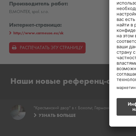
Производитель работ:
ELMONTEX, spol. s.r.o.
Интернет-страница:
http://www.carmeuse.eu/sk
РАСПЕЧАТАТЬ ЭТУ СТРАНИЦУ
Наши новые референц-объект
"Крестьянский двор" в г. Бохольт, Германия
УЗНАТЬ БОЛЬШЕ