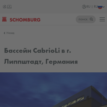
RU | RU
поиск
SCHOMBURG
Назад
Россия
Бассейн CabrioLi в г.
Липпштадт, Германия