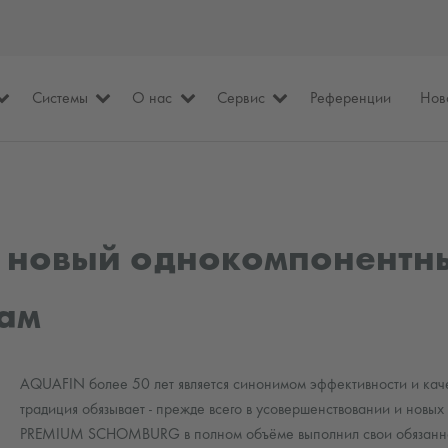
Системы
О нас
Сервис
Референции
Нов
 новый однокомпонентн
ам
AQUAFIN более 50 лет является синонимом эффективности и кач
традиция обязывает - прежде всего в усовершенствовании и новы
PREMIUM SCHOMBURG в полном объёме выполнил свои обязаннос