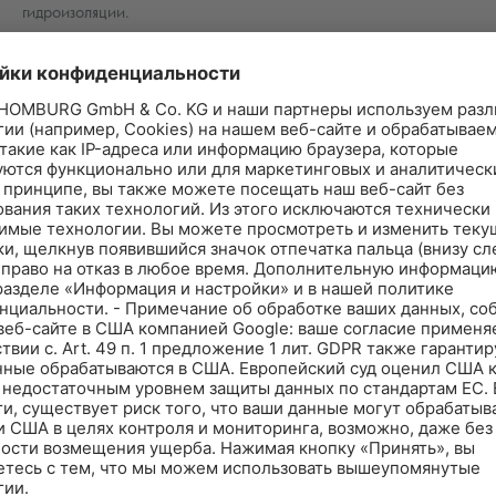
гидроизоляции.
AQUAFIN-1K-PREMIUM - это минеральный, однокомпонентный и э
комбинированная изоляция с плиткой и другими покрытиями. Боль
новую разработку восточновестфальских специалистов в строител
отличается длительным временем применения до 60 минут. Матер
четыре часа укладывать на него плитку. Кроме того, он заделывае
Состав, специально разработанный для этого вида изоляции, прек
при выполнении как наружных, так и внутренних работ. AQUAFIN
согласно инструкции ZDB "Комбинированная изоляция". С пом
встраивать любые элементы системы, например, изоляционные л