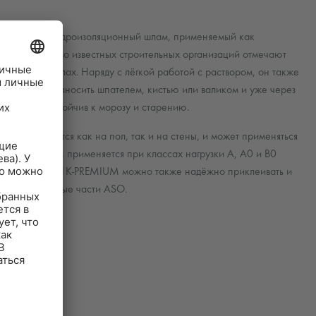
ластичный гидроизоляционный шлам, применяемый как
шое количество известных строительных организаций отмечают
ьных материалах. Наряду с лёгкой работой с раствором, он также
иал можно наносить шпателем, кистью или валиком и уже через
т трещины, устойчив к морозу и старению.
расно наносится как на пол, так и на стены, и может применяться
-1K-PREMIUM применяется при классах нагрузки A, A0 и B0
ощью AQUAFIN-1K-PREMIUM можно также надёжно приклеивать и
енты и фасонные части ASO.