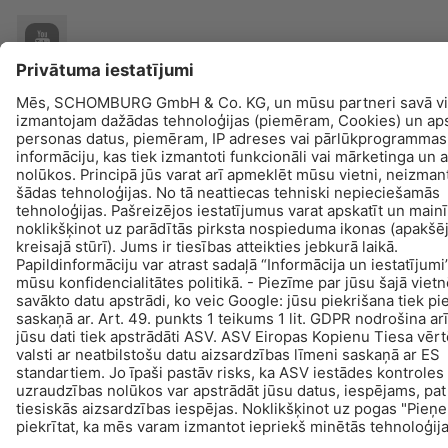
© Schomburg.
Juridiskā informācija
|
Paziņojums par datu konfidencialitāti
|
Datu
aizsardzības informācija
Projektēšana & attīstība +| LOUIS INTERNET