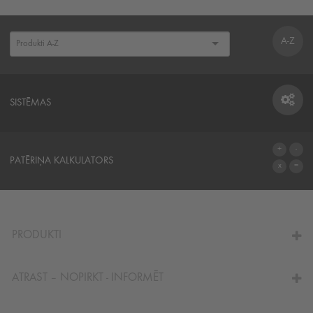
A-Z
SISTĒMAS
SISTĒMAS
PATĒRIŅA KALKULATORS
UZ KALKULATORU
PRODUKTI
ATRAST – NOPIRKT - INFORMĒT