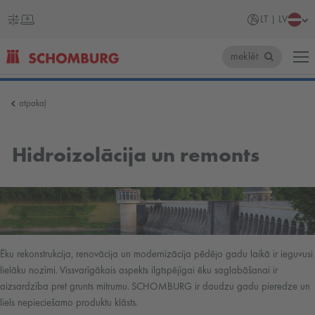
LT | LV
meklēt
SCHOMBURG
atpakaļ
Latvija
Hidroizolācija un remonts
Ēku rekonstrukcija, renovācija un modernizācija pēdējo gadu laikā ir ieguvusi
lielāku nozīmi. Vissvarīgākais aspekts ilgtspējīgai ēku saglabāšanai ir
aizsardzība pret grunts mitrumu. SCHOMBURG ir daudzu gadu pieredze un
liels nepieciešamo produktu klāsts.