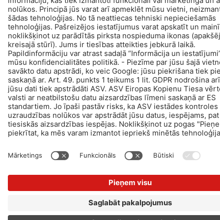
aizsardzības informācija
Projektēšana & attīstība +| LOUIS INTERNET