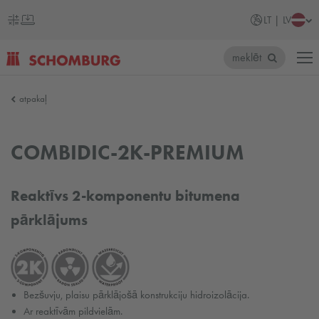
LT | LV
meklēt
SCHOMBURG
atpakaļ
Latvija
COMBIDIC-2K-PREMIUM
Reaktīvs 2-komponentu bitumena
pārklājums
Bezšuvju, plaisu pārklājošā konstrukciju hidroizolācija.
Ar reaktīvām pildvielām.