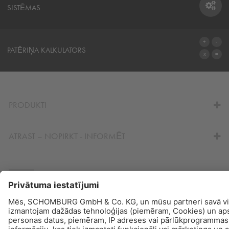
SISTĒMAS
SISTĒMAS
PATĒRIŅA KALKULATORS
UZ KALKULATORU
PRODUKTI
ATRAST – NOPIRKT - INFORMĒT
© Schomburg.
Juridiskā informācija
|
Paziņojums par datu konfidencialitāti
|
Datu