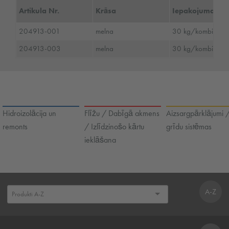
Artikula Nr.
Krāsa
Iepakojuma izm
204913-001
melna
30 kg/kombinētai
204913-003
melna
30 kg/kombinētai
Hidroizolācija un
Flīžu / Dabīgā akmens
Aizsargpārklājumi 
remonts
/ Izlīdzinošo kārtu
grīdu sistēmas
ieklāšana
A-Z