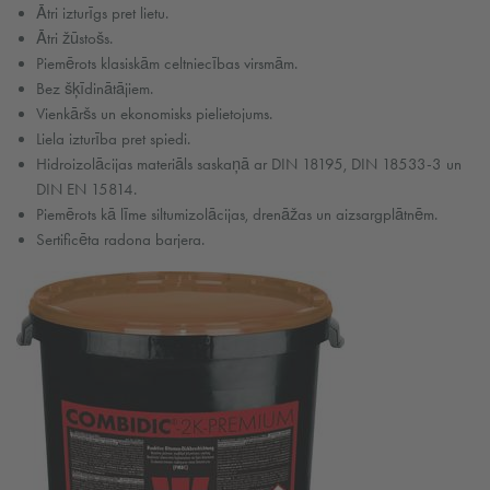
Ātri izturīgs pret lietu.
Ātri žūstošs.
Piemērots klasiskām celtniecības virsmām.
Bez šķīdinātājiem.
Vienkāršs un ekonomisks pielietojums.
Liela izturība pret spiedi.
Hidroizolācijas materiāls saskaņā ar DIN 18195, DIN 18533-3 un
DIN EN 15814.
Piemērots kā līme siltumizolācijas, drenāžas un aizsargplātnēm.
Sertificēta radona barjera.