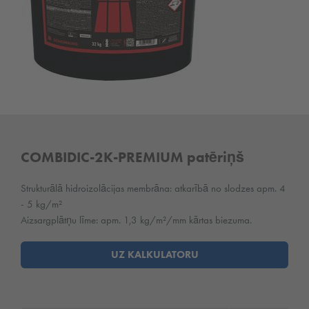
COMBIDIC-2K-PREMIUM patēriņš
Strukturālā hidroizolācijas membrāna: atkarībā no slodzes apm. 4
- 5 kg/m²
Aizsargplātņu līme: apm. 1,3 kg/m²/mm kārtas biezuma.
UZ KALKULATORU