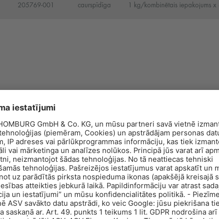
205769-001
caurspīdīga
1 kg/kombinētais iepakojums x 