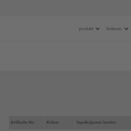
produkti
Sistēmas
Artikula Nr.
Krāsa
Iepakojuma izmērs