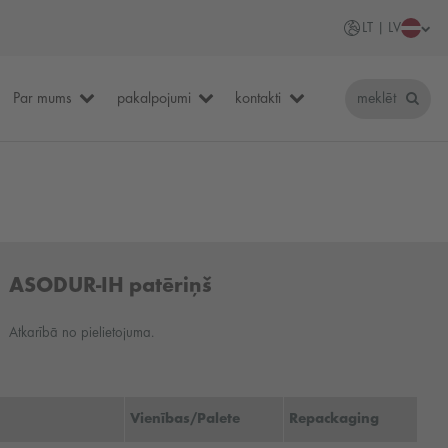
LT | LV
Par mums
pakalpojumi
kontakti
meklēt
ASODUR-IH patēriņš
Atkarībā no pielietojuma.
Vienības/Palete
Repackaging