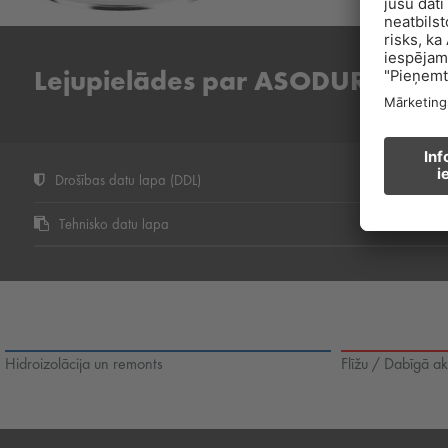
Lejupielādes par ASODUR-IH
Drošības datu lapa (DDL)
Tehnisko datu lapa
Hidroizolācija un remonts
Flīžu / Dabīgā ak