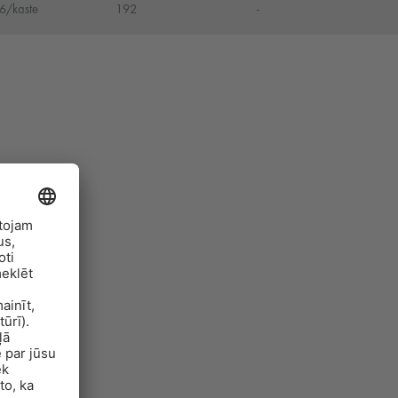
6/kaste
192
-