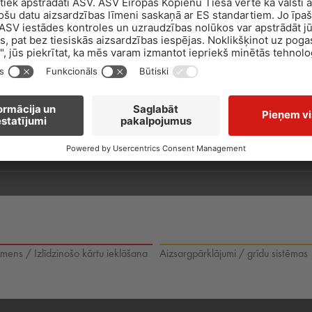
mens / Izlīdzinošo kārtu ieklāšana
Aizsargpārklājumi / grīdu sistēmas