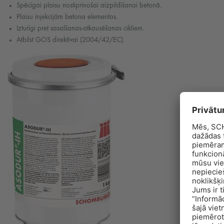
Spēcīgai plaisu nostiprinošai aizpildīšanai betonā.
Plaisu injekcijām betona elementos.
Izturīgi pret sasalšanas-atkausēšanas cikliem.
Atbilst GOS direktīvai (2004/42/EC).