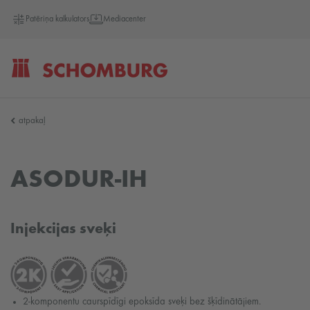
Patēriņa kalkulators
Mediacenter
SCHOMBURG
atpakaļ
Latvija
ASODUR-IH
Injekcijas sveķi
2-komponentu caurspīdīgi epoksīda sveķi bez šķīdinātājiem.