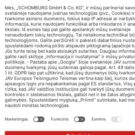
© Schomburg.
Žymė
|
Duomenų apsaugos politika
|
Duomenų apsaugos informacija
Dizainas ir plėtra +| LOUIS INTERNET