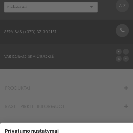
A-Z
SERVISAS (+370) 37 302151
KONTAKTINĖ FORMA
VARTOJIMO SKAIČIUOKLĖ
IŠEIGOS SKAIČIUOKLĖ
PRODUKTAI
RASTI - PIRKTI - INFORMUOTI