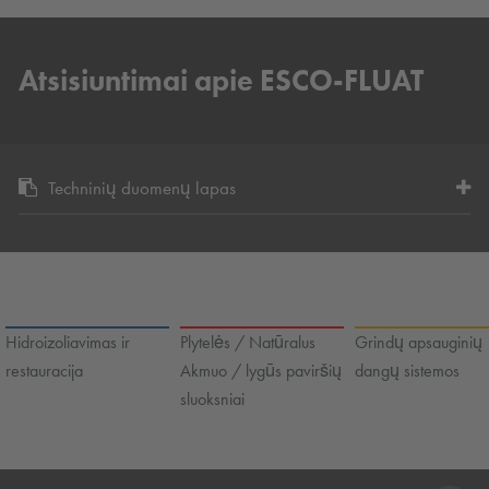
Atsisiuntimai apie ESCO-FLUAT
Techninių duomenų lapas
Hidroizoliavimas ir
Plytelės / Natūralus
Grindų apsauginių
restauracija
Akmuo / lygūs paviršių
dangų sistemos
sluoksniai