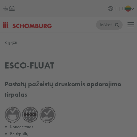
LT | LT
Ieškoti
SCHOMBURG
grįžti
Lietuva
ESCO-FLUAT
Pastatų pažeistų druskomis apdorojimo
tirpalas
Koncentratas
Be tirpiklių