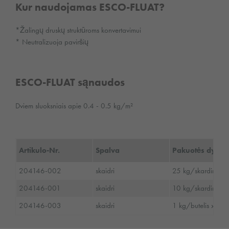
Kur naudojamas ESCO-FLUAT?
*Žalingų druskų struktūroms konvertavimui
* Neutralizuoja paviršių
ESCO-FLUAT sąnaudos
Dviem sluoksniais apie 0.4 - 0.5 kg/m²
Artikulo-Nr.
Spalva
Pakuotės dydis
204146-002
skaidri
25 kg/skardinė
204146-001
skaidri
10 kg/skardinė
204146-003
skaidri
1 kg/butelis x 6/