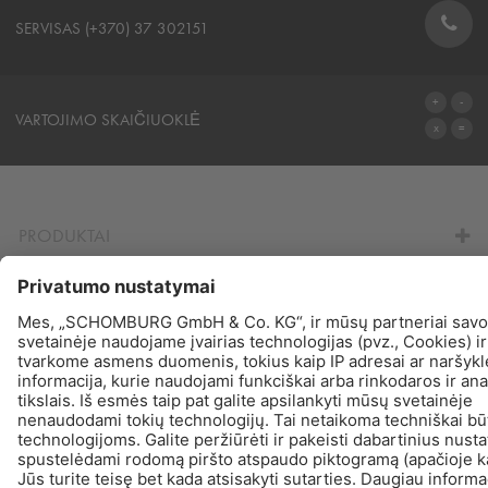
SERVISAS (+370) 37 302151
KONTAKTINĖ FORMA
VARTOJIMO SKAIČIUOKLĖ
IŠEIGOS SKAIČIUOKLĖ
PRODUKTAI
RASTI - PIRKTI - INFORMUOTI
© Schomburg.
Žymė
|
Duomenų apsaugos politika
|
Duomenų apsaugos informacija