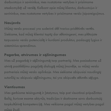
darbuotojus ir savininkus, mes nustatome vertybes ir prisiimame
atsakomybę už verslą. Kalbant apie mūsų klientus, darbuotojus ir
savininkus, mes nustatome vertybes ir prisiimame verslo įsipareigojimus.
Naujovės
Mūsų verslo procesai yra suderinti dėl tvarios pridėtinės vertės.
Siekiame, kad mūsų klientai taptų dar sėkmingesni, mes plėtojate
tarpusavio verslo potencialą ir kurdami produktus, paslaugų lygius ir
sisteminius sprendimus.
Pagarba, atvirumas ir sąžiningumas
Mes už pagarbą ir sąžiningumą tarp partnerių. Mes pasisakome už
atvirą pasitikėjimu pagrįstą dialogą mūsų įmonėje, su mūsų verslo
partneriais mūsų verslo aplinkoje. Mes siekiame abipusiai naudingų
sutarčių su abipusiu sąžiningumu, tai yra abipusės sėkmės sąlyga.
Vientisumas
Mes gerbiame teisingumą ir įstatymus, taip pat visuotinai pripažintas
šalių, kuriose esame aktyvūs, tradicijas ir skatiname savo darbuotojų
tarpkultūrinę kompetenciją. Mes veikiame pagal mūsų vertybes pagal
mūsų žodį.