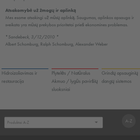
Atsakomybė už žmogų ir aplinką
Mes esame atsakingi už mūsų aplinką. Saugumas, aplinkos apsauga ir
sveikata yra mūsų prekybos prioritetai prieš ekonomines problemas.
*
Sandebeck, 3/12/2010 *
Albert Schomburg, Ralph Schomburg, Alexander Weber
Hidroizoliavimas ir
Plytelės / Natūralus
Grindų apsauginių
restauracija
Akmuo / lygūs paviršių
dangų sistemos
sluoksniai
A-Z