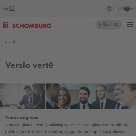
LT | LT
Ieškoti
SCHOMBURG
grįžti
Lietuva
Verslo vertė
Tvarus augimas
Tvarus augimas – tvarus, sėkmingas, ekiniminis augimas tvarios plėtros
požiūriu yra būtina mūsų veiklos sąlyga. Kalbant apie mūsų klientus,