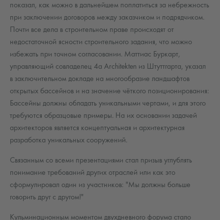
показал, как можно в дальнейшем поплатиться за небрежность
при заключении договоров между заказчиком и подрядчиком.
Почти все дела в строительном праве происходят от
недостаточной ясности строительного задания, что можно
избежать при точном согласовании. Маттиас Буркарт,
управляющий совладелец 4a Architekten из Штуттгарта, указал
в заключительном докладе на многообразие ландшафтов
открытых бассейнов и на значение чёткого позиционирования:
Бассейны должны обладать уникальными чертами, и для этого
требуются образцовые примеры. На их основании задачей
архитекторов является концептуальная и архитектурная
разработка уникальных сооружений.
Связанным со всеми презентациями стал призыв углублять
понимание требований других отраслей или как это
сформулировал один из участников: "Мы должны больше
говорить друг с другом!"
Кульминационным моментом двухдневного форума стало