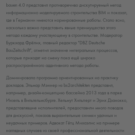
bauen 4.0 представил противоречиво дискутируемый метод
информационно моделируемого строительства BIM и показал,
где в Германии имеются нормированные работы. Стало ясно,
насколько важно представить явные преимущества этого
метода каждому участвующему в строительстве. Модератор
Буркхард Фрёлих, главный редактор "DBZ Deutsche
BauZeitschrift", отметил значение интегральных процессов,
которые приходят на смену пока ещё широко
распространённого аддитивного метода работы.
Доминировала программа ориентированных на практику
докладов. Эльмар Мэннер из bs2architekten представил,
например, дизайн-концепцию бассейна 2013 года в парке
Инзель в Вильгельмсбурге. Хельмут Хильперт и Эрих Дзанокко,
представлявшие исполнителей, предоставили много поводов
для дискуссий, показав выразительные снимки удачных и
неудачных примеров. Адвокат Гётц Михаэлис на примере
наглядных случаев из своей профессиональной деятельности