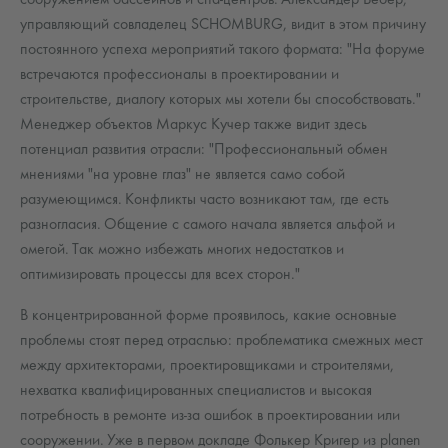
сооружением бассейнов и спа-центров. Александер Вебер,
управляющий совладелец SCHOMBURG, видит в этом причину
постоянного успеха мероприятий такого формата: "На форуме
встречаются профессионалы в проектировании и
строительстве, диалогу которых мы хотели бы способствовать."
Менеджер объектов Маркус Кучер также видит здесь
потенциал развития отрасли: "Профессиональный обмен
мнениями "на уровне глаз" не является само собой
разумеющимся. Конфликты часто возникают там, где есть
разногласия. Общение с самого начала является альфой и
омегой. Так можно избежать многих недостатков и
оптимизировать процессы для всех сторон."
В концентрированной форме проявилось, какие основные
проблемы стоят перед отраслью: проблематика смежных мест
между архитекторами, проектировщиками и строителями,
нехватка квалифицированных специалистов и высокая
потребность в ремонте из-за ошибок в проектировании или
сооружении. Уже в первом докладе Фолькер Кригер из planen