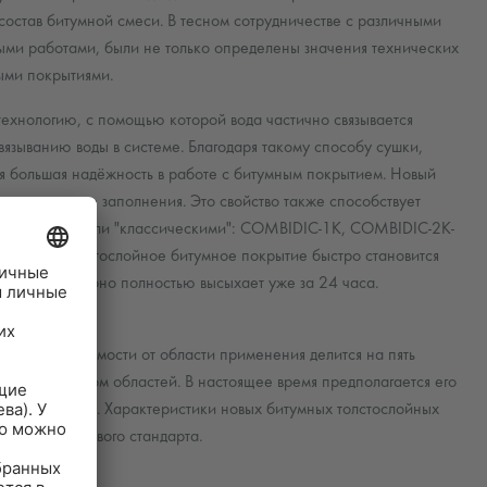
остав битумной смеси. В тесном сотрудничестве с различными
ми работами, были не только определены значения технических
ыми покрытиями.
хнологию, с помощью которой вода частично связывается
зыванию воды в системе. Благодаря такому способу сушки,
я большая надёжность в работе с битумным покрытием. Новый
териале после заполнения. Это свойство также способствует
атериалов стали "классическими": COMBIDIC-1K, COMBIDIC-2K-
ентное толстослойное битумное покрытие быстро становится
 60 минут, и оно полностью высыхает уже за 24 часа.
осы в зависимости от области применения делится на пять
хся с грунтом областей. В настоящее время предполагается его
лях и понятиях. Характеристики новых битумных толстослойных
бованиям нового стандарта.