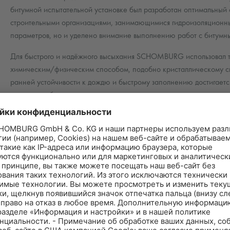
битумной испытательной установке был разработан оптимальный с
строительными организациями, занимающимися гидроизоляционны
параметров, но и уделено внимание выполнению работ с битумн
Для быстрого и надёжного высыхания SCHOMBURG использовал те
химическим/физическим способом, подобно кристаллическому свя
ранней устойчивости к дождю и быстрому заполнению достигаетс
состав подобран так, что значительно снижается компрессия в ма
увеличению надёжности покрытия. Новые/старые обозначения м
CLASSIC и новый COMBIDIC-2K-PREMIUM. Реактивное, двухкомпон
пластичным и устойчивым к дождю, его можно наносить в течении
Из DIN 18195 стал DIN 18533
DIN 18195 сейчас перерабатывается. Показанная там ширина пол
стандартных частей. DIN 18533 касается в будущем соприкасающи
действие с середины 2017 года. Имеется много изменений в дета
покрытий SCHOMBURG уже сегодня соответствуют ожидаемым тре
Катионные битумы - принцип действия и преимущества