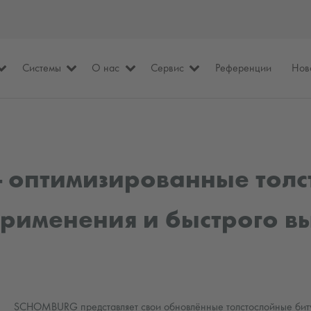
Системы
О нас
Сервис
Референции
Нов
- оптимизированные тол
применения и быстрого 
SCHOMBURG представляет свои обновлённые толстослойные битум