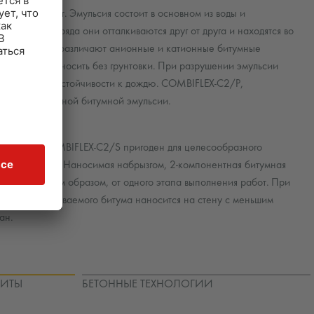
всегда прост. Эмульсия состоит в основном из воды и
рического заряда они отталкиваются друг от друга и находятся во
 и значения рН различают анионные и катионные битумные
тие можно наносить без грунтовки. При разрушении эмульсии
ней надёжной устойчивости к дождю. COMBIFLEX-C2/P,
ся на катионной битумной эмульсии.
работки. COMBIFLEX-C2/S пригоден для целесообразного
нном составе. Наносимая набрызгом, 2-компонентная битумная
унтовки и, таким образом, от одного этапа выполнения работ. При
риант набрызгиваемого битума наносится на стену с меньшим
ан.
ЩИТЫ
БЕТОННЫЕ ТЕХНОЛОГИИ