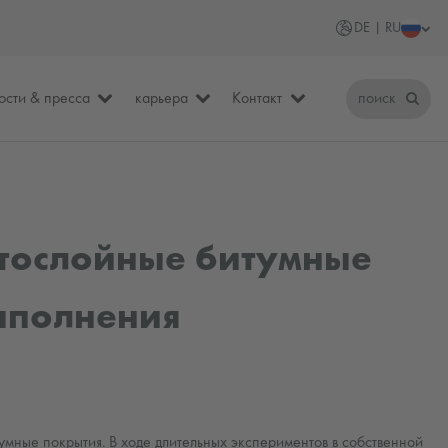
DE | RU
ости & пресса
карьера
Контакт
поиск
стослойные битумные
выполнения
ные покрытия. В ходе длительных экспериментов в собственной