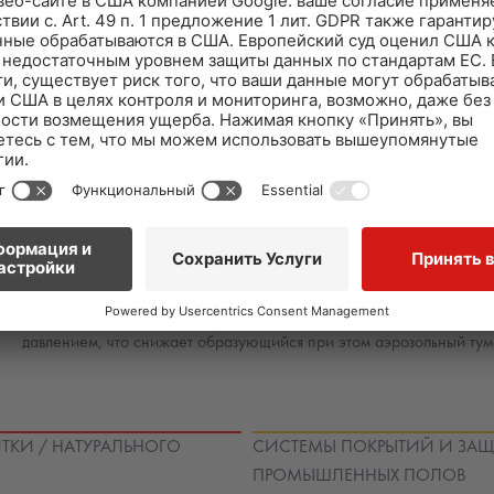
Принцип действия современных толстослойных битумных покрытий 
"плавающих" в ней мелких частиц битума. Из-за одинакового элект
взвешенном состоянии. В зависимости от поверхностного заряда
эмульсии. Замешанное из двух компонентов толстослойное покры
катионные битумы становятся активными в воде. Это ведёт к ран
COMBIFLEX-EL и наносимый набрызгом COMBIFLEX-C2/S базируют
Нанесение гидроизоляции набрызгом
SCHOMBURG предлагает гидроизоляцию не только для ручной об
механического нанесения и к BAU 2017 появится также в улучше
гидроизоляция является катионной. Это позволяет отказаться от гр
этом значительным преимуществом является то, что катионный ва
давлением, что снижает образующийся при этом аэрозольный тум
ТКИ / НАТУРАЛЬНОГО
СИСТЕМЫ ПОКРЫТИЙ И ЗА
ПРОМЫШЛЕННЫХ ПОЛОВ