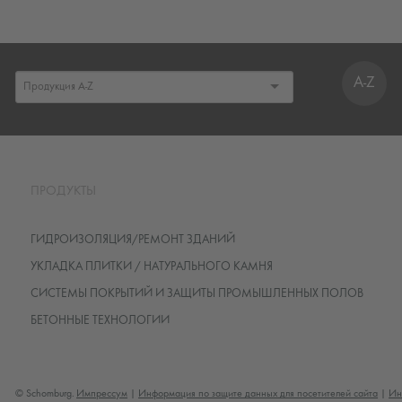
A-Z
ПРОДУКТЫ
ГИДРОИЗОЛЯЦИЯ/РЕМОНТ ЗДАНИЙ
УКЛАДКА ПЛИТКИ / НАТУРАЛЬНОГО КАМНЯ
СИСТЕМЫ ПОКРЫТИЙ И ЗАЩИТЫ ПРОМЫШЛЕННЫХ ПОЛОВ
БЕТОННЫЕ ТЕХНОЛОГИИ
© Schomburg.
Импрессум
|
Информация по защите данных для посетителей сайта
|
Ин