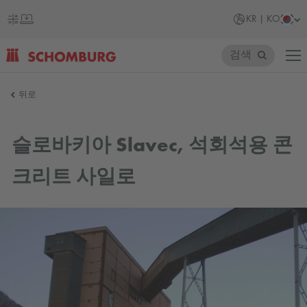
KR | KO
검색
SCHOMBURG
뒤로
대
한
슬로바키아 Slavec, 석회석용 콘
민
크리트 사일로
국